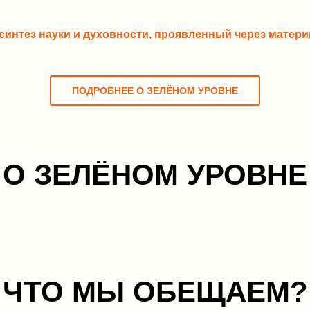
 синтез науки и духовности, проявленный через матер
ПОДРОБНЕЕ О ЗЕЛЁНОМ УРОВНЕ
О ЗЕЛЁНОМ УРОВНЕ
Развитие человечества прои
в массе стремится перейти н
являлась отражением жизнен
вместе с ним. Сейчас архите
И это выражается в том, чт
ЧТО МЫ ОБЕЩАЕМ?
архитектурным сообществом
конструкции, и др., еще доб